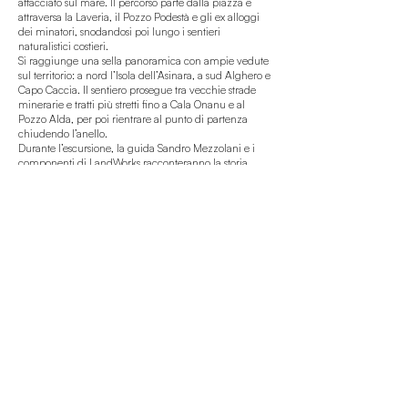
affacciato sul mare. Il percorso parte dalla piazza e
attraversa la Laveria, il Pozzo Podestà e gli ex alloggi
dei minatori, snodandosi poi lungo i sentieri
naturalistici costieri.
Si raggiunge una sella panoramica con ampie vedute
sul territorio: a nord l’Isola dell’Asinara, a sud Alghero e
Capo Caccia. Il sentiero prosegue tra vecchie strade
minerarie e tratti più stretti fino a Cala Onanu e al
Pozzo Alda, per poi rientrare al punto di partenza
chiudendo l’anello.
Durante l’escursione, la guida Sandro Mezzolani e i
componenti di LandWorks racconteranno la storia
mineraria dell’Argentiera, il suo legame con il territorio
e il progetto di rigenerazione culturale MAR – Miniera
Argentiera.
Difficoltà
: moderata, adatta a tutti
Distanza
: 8,5 km
Dislivello
: 361 m
Tipo di percorso
: Anello
Durata totale
: 5 ore
Cosa portare / consigli utili
: Scarpe da trekking o
scarponcini, acqua, giacca antivento, cappello/crema
solare, snack. Abbigliamento a strati consigliato.
Info
:
scopri il percorso
Importante:
I posti per il Trekking
dell’Argentiera sono terminati!