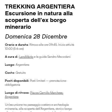
TREKKING ARGENTIERA
Escursione in natura alla
scoperta dell’ex borgo
minerario
Domenica 28 Dicembre
Orario e durata
: Ritrovo alle ore 09:45. Inizio attività
10:00 (5-6 ore)
A cura d
i:
LandWorks
e la guida Sandro Mezzolani
Luogo
: Argentiera
Costo
: Gratuito
Posti disponibili
: Posti limitati – prenotazione
obbligatoria
Luogo di ritrovo
:
Piazza Camillo Marchese,
Argentiera
Un’escursione tra paesaggio costiero e archeologia
mineraria, alla scoperta dell’Argentiera, storico borgo