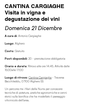
CANTINA CARGIAGHE
Visita in vigna e
degustazione dei vini
Domenica 21 Dicembre
A cura di:
Antonio Cargiaghe
Luogo:
Alghero
Costo:
Gratuito
Posti disponibili:
20 - prenotazione obbligatoria
Orario e durata:
Ritrovo alle ore 14:45. Attività dalle
15:00alle 17:00
Luogo di ritrovo:
Cantina Cargiaghe
- Traversa
Bacchileddu, 07100 Alghero SS
Un percorso tra i filari della Nurra per conoscere
tecniche di potatura, pratiche agronomiche e cenni
storici sulla bonifica che ha modellato il paesaggio
vitivinicolo dell’area.