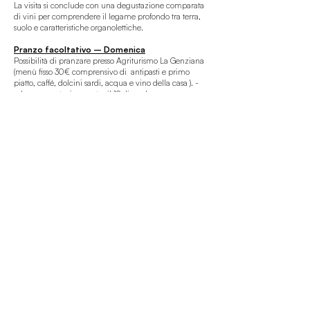
La visita si conclude con una degustazione comparata
di vini per comprendere il legame profondo tra terra,
suolo e caratteristiche organolettiche.
Pranzo facoltativo – Domenica
Possibilità di pranzare presso Agriturismo La Genziana
(menù fisso 30€ comprensivo di antipasti e primo
piatto, caffé, dolcini sardi, acqua e vino della casa ). -
solo su prenotazione entro il 19 dicembre.
Pernottamento
È possibile pernottare presso Agriturismo La Genziana -
solo su prenotazione anticipata diretta sul
sito
https://agriturismolagenziana.kross.travel/
o tramite
email
info@agriturismolagenziana.it
Cell./WhatsApp
+39 340 56 45 194
.
Info
Le due giornate nella Nurra di Alghero sono
organizzate da
LandWorks
in collaborazione co
n
Ru.Ra.Le. APS
.
Per maggiori informazioni ed
eventuali chiarimenti potete scrivere a
rurale.aps@gmail.com
indicando in oggetto
l'esperienza a cui fate riferimento.​
Importante
: le iscrizioni chiudono
venerdì 19
dicembre alle ore 17:00.