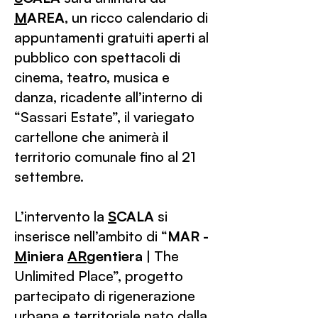
M
AREA
, un ricco calendario di
appuntamenti gratuiti aperti al
pubblico con spettacoli di
cinema, teatro, musica e
danza, ricadente all’interno di
“Sassari Estate”, il variegato
cartellone che animerà il
territorio comunale fino al 21
settembre.
L’intervento la
S
CALA
si
inserisce nell’ambito di “
MAR -
M
iniera
AR
gentiera
| The
Unlimited Place”, progetto
partecipato di rigenerazione
urbana e territoriale nato dalla