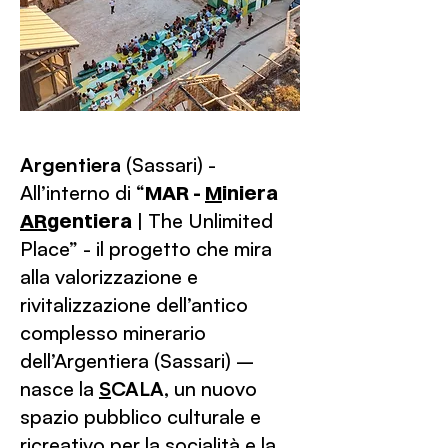
Argentiera
(Sassari) -
All’interno di “
MAR -
M
iniera
AR
gentiera
| The Unlimited
Place” - il progetto che mira
alla valorizzazione e
rivitalizzazione dell’antico
complesso minerario
dell’Argentiera (Sassari) –
nasce la
S
CALA
, un nuovo
spazio pubblico culturale e
ricreativo per la socialità e la