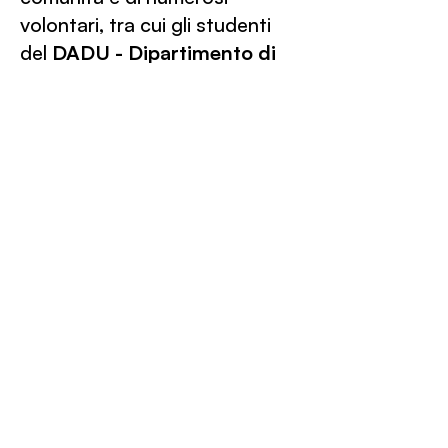
volontari, tra cui gli studenti
del
DADU - Dipartimento di
Architettura, Design e
Urbanistica (UniSS)
e giovani
professionisti locali e
internazionali, che si sono
alternati durante le fasi del
cantiere, in un clima di
condivisione e confronto con
artisti e creativi.
Attraverso il saldo rapporto
con enti, istituzioni e partner, il
nuovo spazio è “animato” da
opere d’arte pubblica e di
animazione digitale in realtà