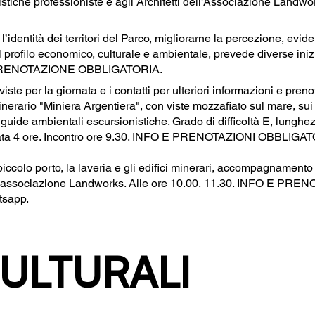
tiche professioniste e agli Architetti dell'Associazione Landwork
’identità dei territori del Parco, migliorarne la percezione, evide
 il profilo economico, culturale e ambientale, prevede diverse i
 la PRENOTAZIONE OBBLIGATORIA.
eviste per la giornata e i contatti per ulteriori informazioni e preno
nerario "Miniera Argentiera", con viste mozzafiato sul mare, sui 
ide ambientali escursionistiche. Grado di difficoltà E, lunghezz
urata 4 ore. Incontro ore 9.30. INFO E PRENOTAZIONI OBBLIGA
 piccolo porto, la laveria e gli edifici minerari, accompagnamento
 dell'associazione Landworks. Alle ore 10.00, 11.30. INFO E 
tsapp.
ULTURALI