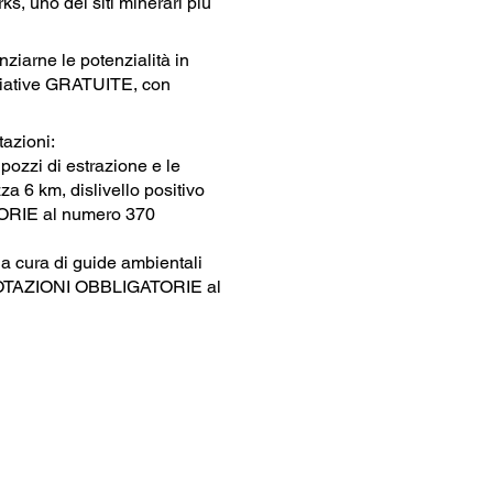
s, uno dei siti minerari più
nziarne le potenzialità in
niziative GRATUITE, con
tazioni:
pozzi di estrazione e le
a 6 km, dislivello positivo
TORIE al numero 370
 a cura di guide ambientali
PRENOTAZIONI OBBLIGATORIE al