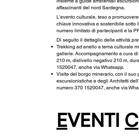
insieme a guide ambientali escursionis
affascinanti del nord Sardegna.
L'evento culturale, teso a promuovere l
chiave innovativa e sostenibile sotto
numero limitato di partecipanti e
Di seguito il dettaglio delle attività pr
Trekking ad anello a tema culturale mi
gallerie. Accompagnamento a cura di gu
210 m, dislivello negativo 210 m, d
1520047, anche via Whatsapp.
Visite del borgo minerario, con il suo
escursionistiche e degli Architetti
numero 370 1520047, anche via Wha
E
VENTI
C