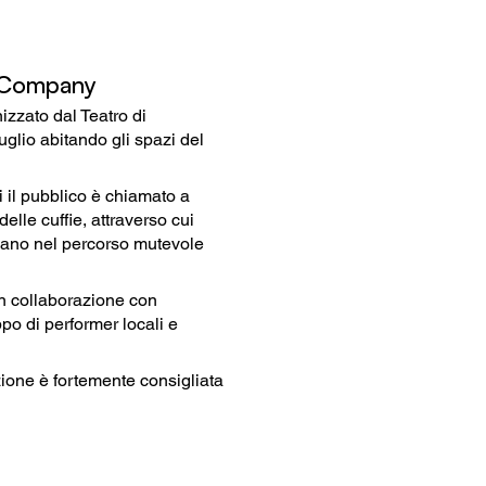
 Company
izzato dal Teatro di
glio abitando gli spazi del
i il pubblico è chiamato a
lle cuffie, attraverso cui
idano nel percorso mutevole
n collaborazione con
o di performer locali e
zione è fortemente consigliata