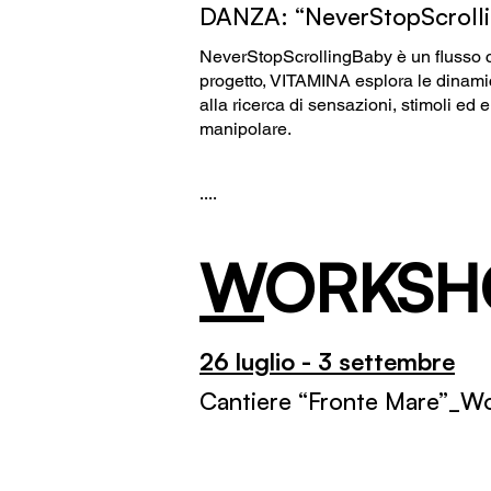
DANZA: “NeverStopScrolli
NeverStopScrollingBaby è un flusso co
progetto, VITAMINA esplora le dinami
alla ricerca di sensazioni, stimoli ed e
manipolare.
....
W
ORK
SH
26 luglio - 3 settembre
Cantiere “Fronte Mare”_Wo