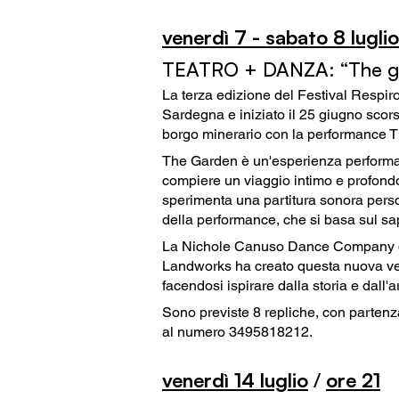
venerdì
7 - sabato
8 luglio
TEATRO + DANZA: “The ga
La terza edizione del Festival Respiro
Sardegna e iniziato il 25 giugno scor
borgo minerario con la performance 
The Garden è un'esperienza performa
compiere un viaggio intimo e profondo 
sperimenta una partitura sonora pers
della performance, che si basa sul sap
La Nichole
Canuso Dance Company di P
Landworks ha creato questa nuova ver
facendosi ispirare dalla storia e dall'a
Sono previste 8 repliche
, con partenz
al numero 3495818212.
venerdì 14
luglio
/
ore 21