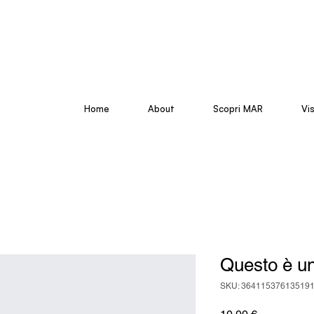
Home
About
Scopri MAR
Vi
Questo è un
SKU: 36411537613519
Prezzo